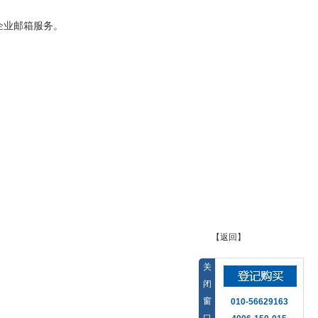
企业邮箱服务。
【返回】
关
闭
窗
010-56629163